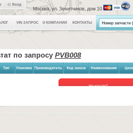
я
Вход
Москва, ул. Зенитчиков, дом 10
АЛОГ
VIN ЗАПРОС
О КОМПАНИИ
КОНТАКТЫ
тат по запросу
PVB008
Тип
Упаковка
Производитель
Код заказа
Наименование
Цен
Не нашли?
ЗАПРОСИТЬ НАЛИЧИЕ и ЦЕНУ