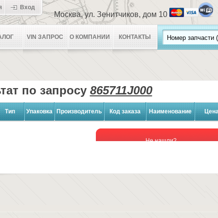
я
Вход
Москва, ул. Зенитчиков, дом 10
АЛОГ
VIN ЗАПРОС
О КОМПАНИИ
КОНТАКТЫ
тат по запросу
865711J000
Тип
Упаковка
Производитель
Код заказа
Наименование
Цен
Не нашли?
ЗАПРОСИТЬ НАЛИЧИЕ и ЦЕНУ