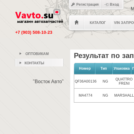
Регистрация
Вход
М
КАТАЛОГ
VIN ЗАПР
+7 (903) 508-10-23
Результат по за
ОПТОВИКАМ
КОНТАКТЫ
Номер
Тип
Упаковка
QUATTRO
"Восток Авто"
QF36A00136
NG
FRENI
MA4774
NG
MARSHALL