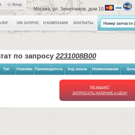
я
Вход
Москва, ул. Зенитчиков, дом 10
АЛОГ
VIN ЗАПРОС
О КОМПАНИИ
КОНТАКТЫ
тат по запросу
2231008B00
Тип
Упаковка
Производитель
Код заказа
Наименование
Цен
Не нашли?
ЗАПРОСИТЬ НАЛИЧИЕ и ЦЕНУ