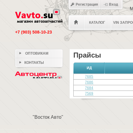
Регистрация
Вход
М
КАТАЛОГ
VIN ЗАПР
+7 (903) 508-10-23
Прайсы
ОПТОВИКАМ
КОНТАКТЫ
ИД
7685
7686
7684
7569
"Восток Авто"