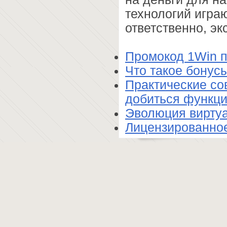
технологий игра
ответственно, э
Промокод 1Win п
Что такое бонусы
Практические сов
добиться функци
Эволюция виртуа
Лицензированное