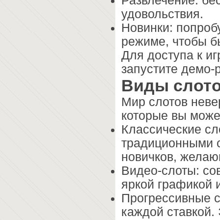
Развлечение: бе
удовольствия.
Новинки: попроб
режиме, чтобы бы
Для доступа к и
запустите демо-
Виды слото
Мир слотов неве
которые вы може
Классические сл
традиционными с
новичков, желаю
Видео-слоты: со
яркой графикой 
Прогрессивные с
каждой ставкой. 