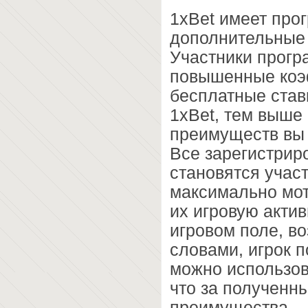
1xBet имеет про
дополнительные 
Участники прогр
повышенные коэ
бесплатные став
1xBet, тем выше
преимуществ вы 
Все зарегистрир
становятся учас
максимально мот
их игровую акти
игровом поле, в
словами, игрок 
можно использова
что за полученн
преимущества.