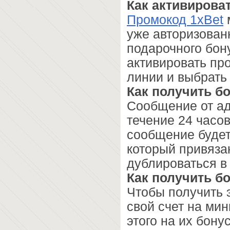
Как активирова
Промокод 1xBet
м
уже авторизован
подарочного бон
активировать пр
линии и выбрать
Как получить б
Сообщение от ад
течение 24 часо
сообщение будет
который привязан
дублироваться в
Как получить бо
Чтобы получить э
свой счет на мин
этого на их бон