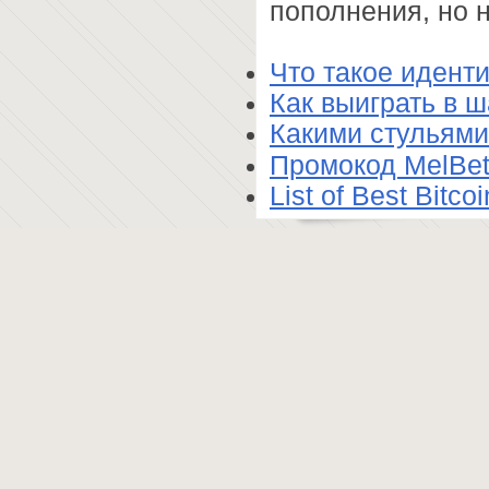
пополнения, но 
Что такое идент
Как выиграть в 
Какими стульями
Промокод MelBet
List of Best Bitco