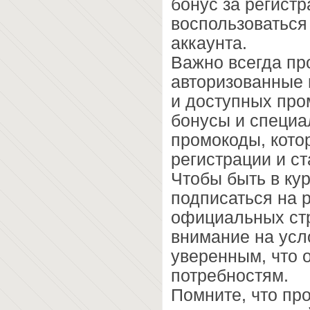
бонус за регист
воспользоваться
аккаунта.
Важно всегда пр
авторизованные 
и доступных про
бонусы и специа
промокоды, кото
регистрации и ст
Чтобы быть в ку
подписаться на 
официальных стр
внимание на усл
уверенным, что 
потребностям.
Помните, что пр