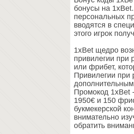
бонусы на 1xBet
персональных пр
вводятся в спец
этого игрок пол
1xBet щедро воз
привилегии при 
или фрибет, кот
Привилегии при 
дополнительными
Промокод 1xBet 
1950€ и 150 фри
букмекерской ко
внимательно изу
обратить вниман