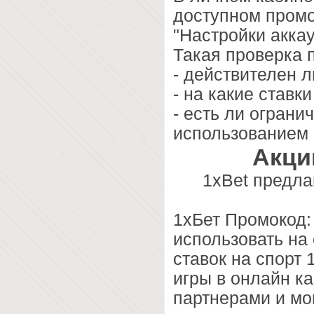
доступном промок
"Настройки аккау
Такая проверка 
- действителен л
- на какие ставк
- есть ли огран
использованием 
Акции
1xBet предла
1хБет Промокод
использовать на 
ставок на спорт
игры в онлайн к
партнерами и мо