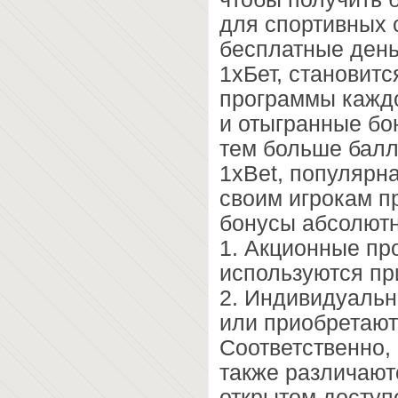
для спортивных 
бесплатные день
1хБет, становит
программы каждо
и отыгранные бо
тем больше балл
1xBet, популярн
своим игрокам п
бонусы абсолютн
1. Акционные пр
используются пр
2. Индивидуальн
или приобретают
Соответственно,
также различают
открытом доступ