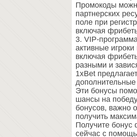
Промокоды можно
партнерских рес
поле при регистр
включая фрибет
3. VIP-программ
активные игроки
включая фрибеты
разными и завися
1xBet предлагае
дополнительные 
Эти бонусы помо
шансы на победу
бонусов, важно 
получить максим
Получите бонус 
сейчас с помощь