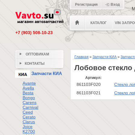
Регистрация
Вход
М
КАТАЛОГ
VIN ЗАПР
+7 (903) 508-10-23
ОПТОВИКАМ
Главная
»
Запчасти КИА
»
Запчаст
КОНТАКТЫ
Лобовое стекло 
Запчасти КИА
Артикул:
Avante
861103F020
Стекло ло
Avella
Besta
861103F021
Стекло ло
Bongo
Carens
Carnival
Ceed
Cerato
Clarus
Joice
K2700