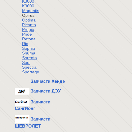
K3000
K3600
Magentis
Opirus
Optima
Picanto
Pregio
Pride
Retona
Rio
Sephia
Shuma
Sorento
Soul
Spectra
Sportage
Запчасти Хендэ
Запчасти ДЭУ
Запчасти
СангЙонг
Запчасти
ШЕВРОЛЕТ