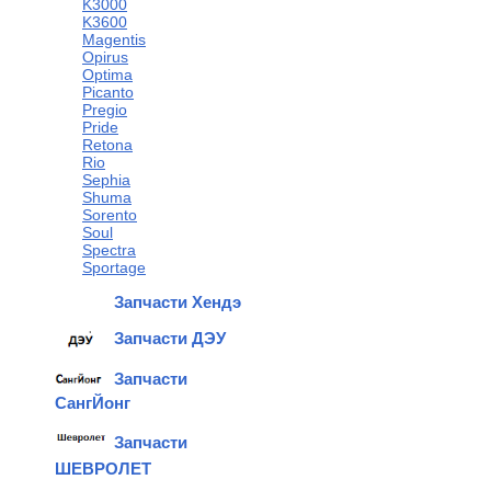
K3000
K3600
Magentis
Opirus
Optima
Picanto
Pregio
Pride
Retona
Rio
Sephia
Shuma
Sorento
Soul
Spectra
Sportage
Запчасти Хендэ
Запчасти ДЭУ
Запчасти
СангЙонг
Запчасти
ШЕВРОЛЕТ