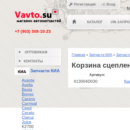
Регистрация
Вход
М
КАТАЛОГ
VIN ЗАПР
+7 (903) 508-10-23
ОПТОВИКАМ
Главная
»
Запчасти КИА
»
Запчаст
КОНТАКТЫ
Корзина сцепле
Запчасти КИА
Артикул:
Avante
413004D030
Ко
Avella
Besta
Bongo
Carens
Carnival
Ceed
Cerato
Clarus
Joice
K2700