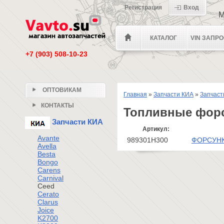
Регистрация
Вход
М
КАТАЛОГ
VIN ЗАПР
+7 (903) 508-10-23
ОПТОВИКАМ
Главная
»
Запчасти КИА
»
Запчаст
КОНТАКТЫ
Топливные форс
Запчасти КИА
Артикул:
Avante
989301H300
ФОРСУНК
Avella
Besta
Bongo
Carens
Carnival
Ceed
Cerato
Clarus
Joice
K2700