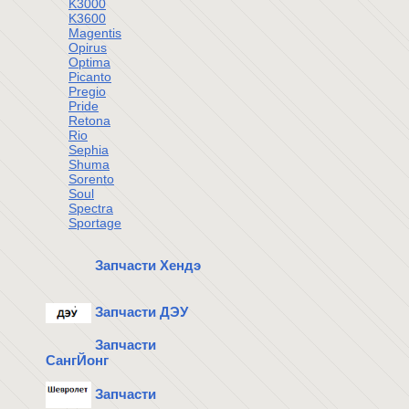
K3000
K3600
Magentis
Opirus
Optima
Picanto
Pregio
Pride
Retona
Rio
Sephia
Shuma
Sorento
Soul
Spectra
Sportage
Запчасти Хендэ
Запчасти ДЭУ
Запчасти
СангЙонг
Запчасти