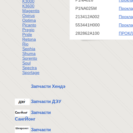
P1NA026
Прокла
K3000
K3600
P1NA025M
Прокла
Magentis
Opirus
213412A002
Прокла
Optima
Picanto
553441H000
Прокла
Pregio
282862A100
ПРОКЛ
Pride
Retona
Rio
Sephia
Shuma
Sorento
Soul
Spectra
Sportage
Запчасти Хендэ
Запчасти ДЭУ
Запчасти
СангЙонг
Запчасти