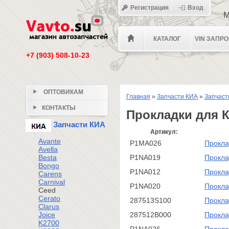
Регистрация
Вход
М
КАТАЛОГ
VIN ЗАПР
+7 (903) 508-10-23
ОПТОВИКАМ
Главная
»
Запчасти КИА
»
Запчаст
КОНТАКТЫ
Прокладки для 
Запчасти КИА
Артикул:
Avante
P1MA026
Прокла
Avella
Besta
P1NA019
Прокла
Bongo
P1NA012
Прокла
Carens
Carnival
P1NA020
Прокла
Ceed
Cerato
287513S100
Прокла
Clarus
Joice
287512B000
Прокла
K2700