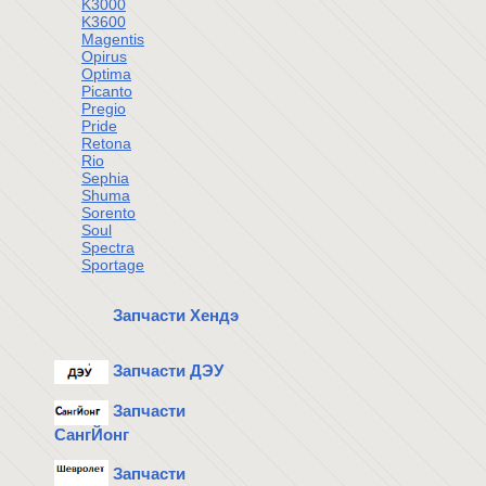
K3000
K3600
Magentis
Opirus
Optima
Picanto
Pregio
Pride
Retona
Rio
Sephia
Shuma
Sorento
Soul
Spectra
Sportage
Запчасти Хендэ
Запчасти ДЭУ
Запчасти
СангЙонг
Запчасти