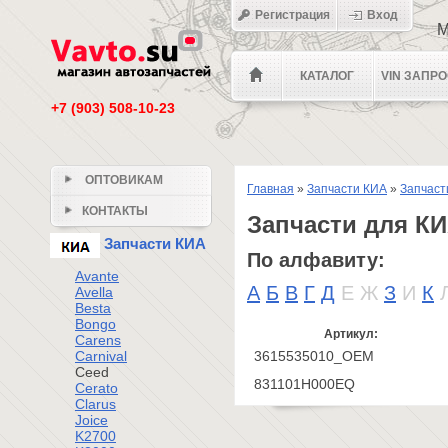
Регистрация
Вход
М
КАТАЛОГ
VIN ЗАПР
+7 (903) 508-10-23
ОПТОВИКАМ
Главная
»
Запчасти КИА
»
Запчаст
КОНТАКТЫ
Запчасти для К
Запчасти КИА
По алфавиту:
Avante
А
Б
В
Г
Д
Е
Ж
З
И
К
Avella
Besta
Bongo
Артикул:
Carens
Carnival
3615535010_OEM
Ceed
831101H000EQ
Cerato
Clarus
Joice
K2700