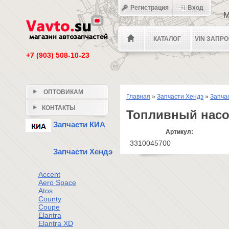
Регистрация
Вход
М
КАТАЛОГ
VIN ЗАПР
+7 (903) 508-10-23
ОПТОВИКАМ
Главная
»
Запчасти Хендэ
»
Запча
КОНТАКТЫ
Топливный насо
Запчасти КИА
Артикул:
3310045700
Запчасти Хендэ
Accent
Aero Space
Atos
County
Coupe
Elantra
Elantra XD