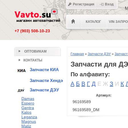
Регистрация
Вход
М
КАТАЛОГ
VIN ЗАПР
+7 (903) 508-10-23
ОПТОВИКАМ
Главная
»
Запчасти ДЭУ
»
Запчаст
КОНТАКТЫ
Запчасти для ДЭ
Запчасти КИА
По алфавиту:
Запчасти Хендэ
А
Б
В
Г
Д
Е
Ж
З
И
К
Запчасти ДЭУ
Артикул:
Damas
96169589
Espero
Gentra
96169589_DM
Kalos
Leganza
Magnus
Matiz