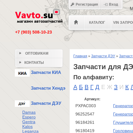
Регистрация
Вход
М
КАТАЛОГ
VIN ЗАПР
+7 (903) 508-10-23
ОПТОВИКАМ
Главная
»
Запчасти ДЭУ
»
Запчаст
КОНТАКТЫ
Запчасти для ДЭ
Запчасти КИА
По алфавиту:
А
Б
В
Г
Д
Е
Ж
З
И
К
Запчасти Хендэ
Артикул:
Запчасти ДЭУ
PXPAC003
Генерато
Damas
96252547
Генерато
Espero
Gentra
96184261
Глушител
Kalos
96180419
Горловина
Leganza