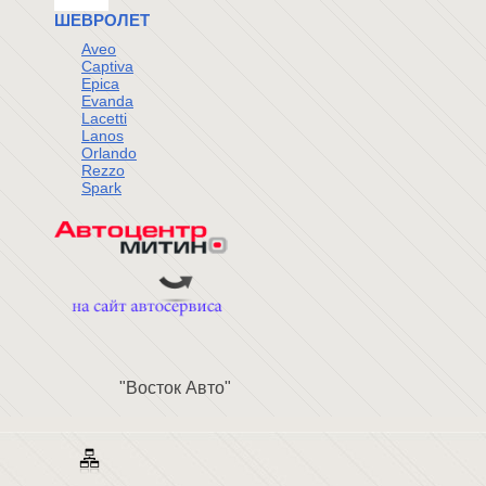
ШЕВРОЛЕТ
Aveo
Captiva
Epica
Evanda
Lacetti
Lanos
Orlando
Rezzo
Spark
"Восток Авто"