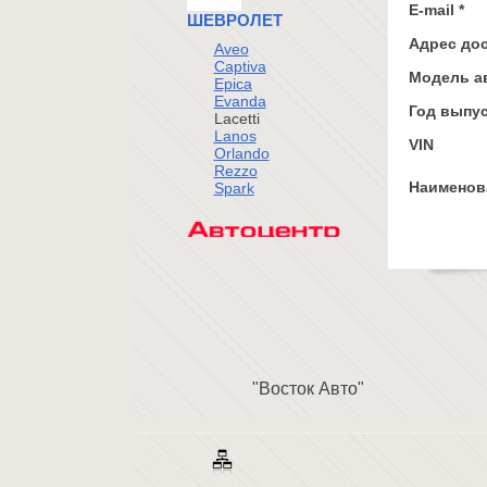
E-mail *
ШЕВРОЛЕТ
Адрес до
Aveo
Captiva
Модель а
Epica
Evanda
Год выпус
Lacetti
Lanos
VIN
Orlando
Rezzo
Наименова
Spark
"Восток Авто"