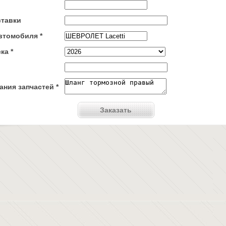
ставки
втомобиля *
ка *
ния запчастей *
Заказать